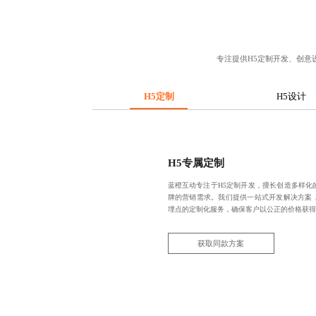
专注提供
H5定制开发
、创意
H5定制
H5设计
H5专属定制
蓝橙互动专注于H5定制开发，擅长创造多样化
牌的营销需求。我们提供一站式开发解决方案
埋点的定制化服务，确保客户以公正的价格获得
获取同款方案