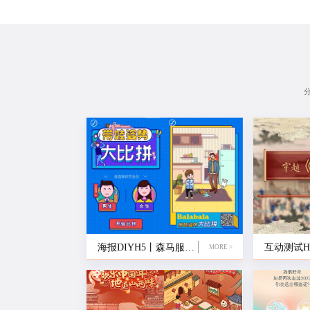
海报DIYH5丨森马服饰—巴拉巴拉·带娃姿势
MORE >