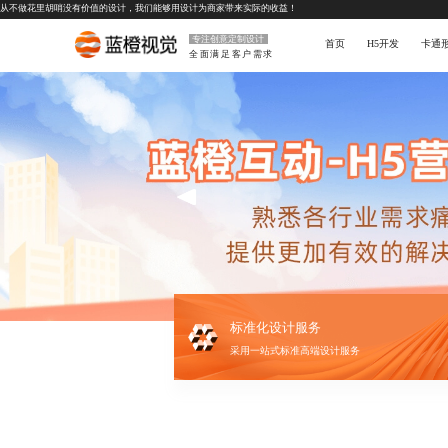
从不做花里胡哨没有价值的设计，我们能够用设计为商家带来实际的收益！
专注创意定制设计
首页
H5开发
卡通
全面满足客户需求
标准化设计服务
采用一站式标准高端设计服务