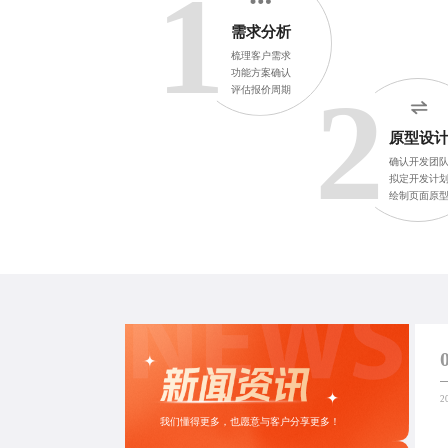
1
需求分析
梳理客户需求
功能方案确认
2
评估报价周期
原型设
确认开发团
拟定开发计
绘制页面原
2
我们懂得更多，也愿意与客户分享更多！