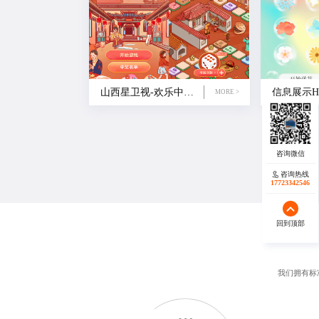
山西星卫视-欢乐中国年地道山西味大富翁H5
MORE >
咨询热线
咨询热线
17723342546
17723342546
回到顶部
回到顶部
我们拥有标