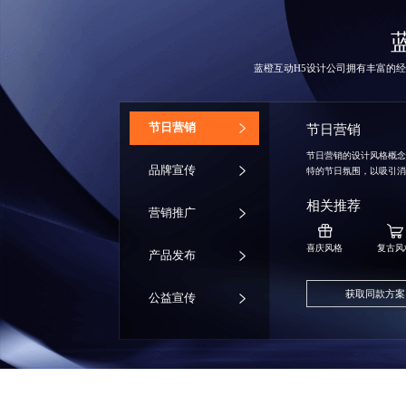
蓝橙互动
H5设计公司
拥有丰富的经
‌节日营销
节日营销
节日营销的设计风格概
品牌宣传
特的节日氛围，以吸引
相关推荐
营销推广
喜庆风格
复古风
产品发布
获取同款方案
公益宣传