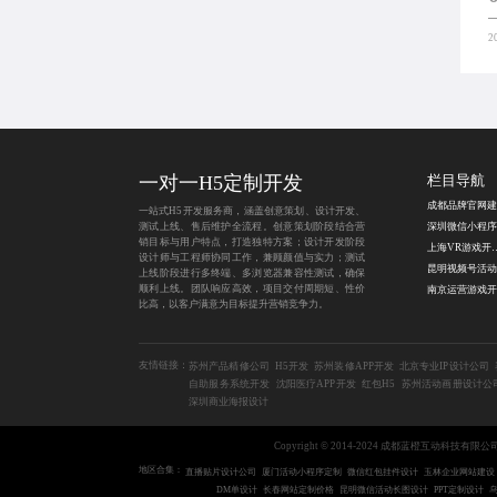
2
一对一H5定制开发
栏目导航
成都品牌官网建
一站式H5开发服务商，涵盖创意策划、设计开发、
测试上线、售后维护全流程。创意策划阶段结合营
销目标与用户特点，打造独特方案；设计开发阶段
上海VR游
设计师与工程师协同工作，兼顾颜值与实力；测试
上线阶段进行多终端、多浏览器兼容性测试，确保
顺利上线。团队响应高效，项目交付周期短、性价
比高，以客户满意为目标提升营销竞争力。
友情链接：
苏州产品精修公司
H5开发
苏州装修APP开发
北京专业IP设计公司
自助服务系统开发
沈阳医疗APP开发
红包H5
苏州活动画册设计公
深圳商业海报设计
Copyright © 2014-2024 成都蓝橙互动科技有限公
地区合集：
直播贴片设计公司
厦门活动小程序定制
微信红包挂件设计
玉林企业网站建设
DM单设计
长春网站定制价格
昆明微信活动长图设计
PPT定制设计